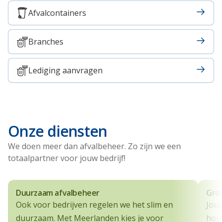
Afvalcontainers
Branches
Lediging aanvragen
Onze diensten
We doen meer dan afvalbeheer. Zo zijn we een
totaalpartner voor jouw bedrijf!
Duurzaam afvalbeheer
Gro
Ook voor bedrijven regelen we het slim en
Jouw
duurzaam. Met Meerlanden kies je voor
houd