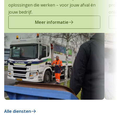
oplossingen die werken – voor jouw afval én
prof
jouw bedrijf.
onkr
Meer informatie
Alle diensten