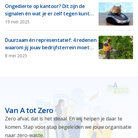
Ongedierte op kantoor? Dit zijn de
signalen én wat je er zelf tegen kunt
doen
19 mei 2025
Duurzaam én representatief: 4 redenen
waarom jij jouw bedrijfsterrein moet
vergroenen
8 mei 2025
Van A tot Zero
Zero afval, dat is het ideaal. En wij helpen je daar te
komen. Stap voor stap begeleiden we jouw organisatie
naar zero-waste.