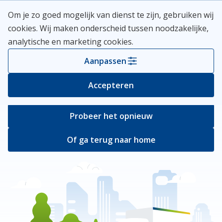
Skip
Meerlanden Logo
Om je zo goed mogelijk van dienst te zijn, gebruiken wij
naar
Open
cookies. Wij maken onderscheid tussen noodzakelijke,
inhoud
analytische en marketing cookies.
Er ging iets mis
Aanpassen
Bij het ophalen van de pagina ging er iets
Accepteren
verkeerd.
Probeer het opnieuw
Of ga terug naar home