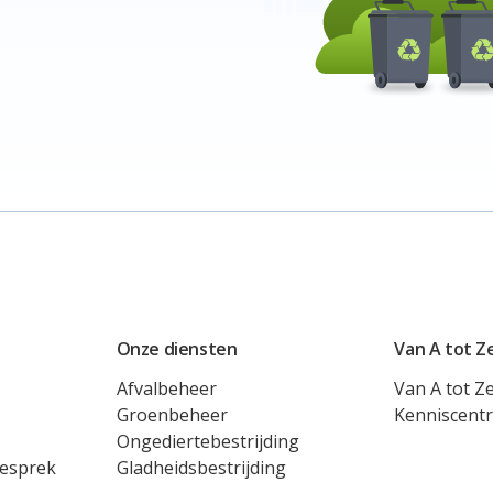
Onze diensten
Van A tot Z
Afvalbeheer
Van A tot Z
Groenbeheer
Kenniscent
Ongediertebestrijding
gesprek
Gladheidsbestrijding