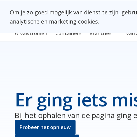
Skip
Meerlanden Logo
naar
Om je zo goed mogelijk van dienst te zijn, gebr
inhoud
analytische en marketing cookies.
Afvalstromen
Containers
Branches
Van 
Er ging iets mi
Bij het ophalen van de pagina ging e
Probeer het opnieuw