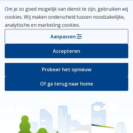
Skip
Meerlanden Logo
Om je zo goed mogelijk van dienst te zijn, gebruiken wij
naar
Open
cookies. Wij maken onderscheid tussen noodzakelijke,
inhoud
analytische en marketing cookies.
Er ging iets mis
Aanpassen
Bij het ophalen van de pagina ging er iets
Accepteren
verkeerd.
Probeer het opnieuw
Of ga terug naar home