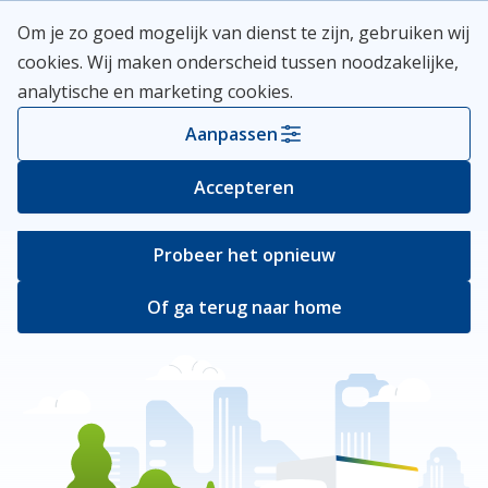
Skip
Meerlanden Logo
Om je zo goed mogelijk van dienst te zijn, gebruiken wij
naar
Open
cookies. Wij maken onderscheid tussen noodzakelijke,
inhoud
analytische en marketing cookies.
Er ging iets mis
Aanpassen
Bij het ophalen van de pagina ging er iets
Accepteren
verkeerd.
Probeer het opnieuw
Of ga terug naar home