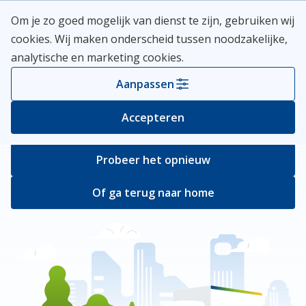
Skip
Meerlanden Logo
Om je zo goed mogelijk van dienst te zijn, gebruiken wij
naar
Open
cookies. Wij maken onderscheid tussen noodzakelijke,
inhoud
analytische en marketing cookies.
Er ging iets mis
Aanpassen
Bij het ophalen van de pagina ging er iets
Accepteren
verkeerd.
Probeer het opnieuw
Of ga terug naar home