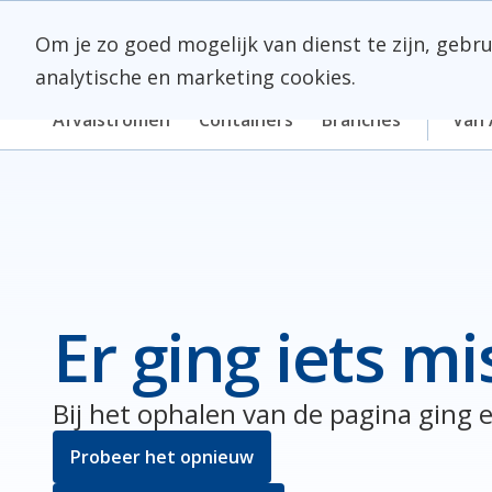
Skip
Meerlanden Logo
naar
Om je zo goed mogelijk van dienst te zijn, gebr
inhoud
analytische en marketing cookies.
Afvalstromen
Containers
Branches
Van 
Er ging iets mi
Bij het ophalen van de pagina ging e
Probeer het opnieuw