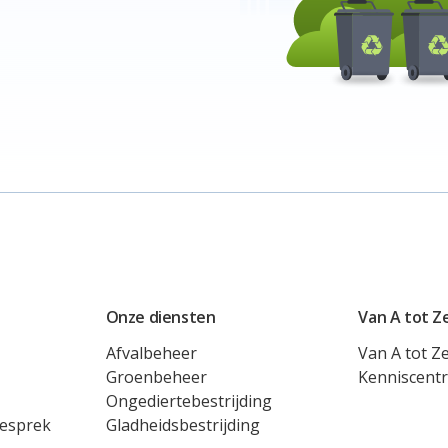
Onze diensten
Van A tot Z
Afvalbeheer
Van A tot Z
Groenbeheer
Kenniscent
Ongediertebestrijding
gesprek
Gladheidsbestrijding