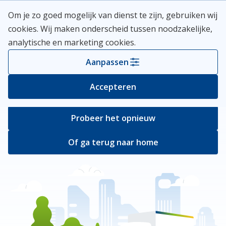
Skip
Meerlanden Logo
Om je zo goed mogelijk van dienst te zijn, gebruiken wij
naar
Open
cookies. Wij maken onderscheid tussen noodzakelijke,
inhoud
analytische en marketing cookies.
Er ging iets mis
Aanpassen
Bij het ophalen van de pagina ging er iets
Accepteren
verkeerd.
Probeer het opnieuw
Of ga terug naar home