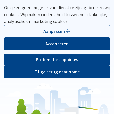
Skip
Meerlanden Logo
Om je zo goed mogelijk van dienst te zijn, gebruiken wij
naar
Open
cookies. Wij maken onderscheid tussen noodzakelijke,
inhoud
analytische en marketing cookies.
Er ging iets mis
Aanpassen
Bij het ophalen van de pagina ging er iets
Accepteren
verkeerd.
Probeer het opnieuw
Of ga terug naar home