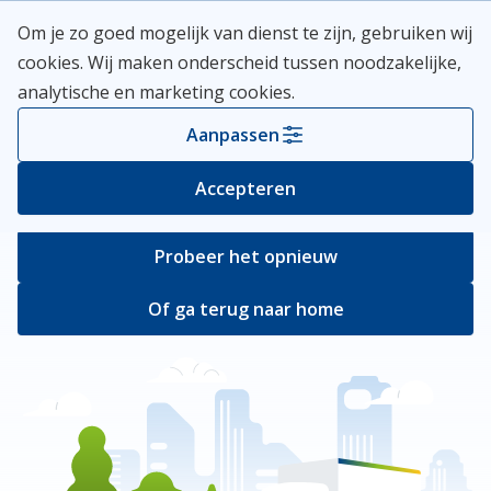
Skip
Meerlanden Logo
Om je zo goed mogelijk van dienst te zijn, gebruiken wij
naar
Open
cookies. Wij maken onderscheid tussen noodzakelijke,
inhoud
analytische en marketing cookies.
Er ging iets mis
Aanpassen
Bij het ophalen van de pagina ging er iets
Accepteren
verkeerd.
Probeer het opnieuw
Of ga terug naar home