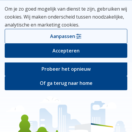
Skip
Meerlanden Logo
Om je zo goed mogelijk van dienst te zijn, gebruiken wij
naar
Open
cookies. Wij maken onderscheid tussen noodzakelijke,
inhoud
analytische en marketing cookies.
Er ging iets mis
Aanpassen
Bij het ophalen van de pagina ging er iets
Accepteren
verkeerd.
Probeer het opnieuw
Of ga terug naar home