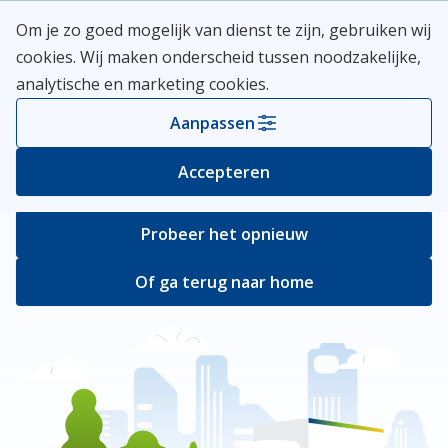
Skip
Meerlanden Logo
Om je zo goed mogelijk van dienst te zijn, gebruiken wij
naar
Open
cookies. Wij maken onderscheid tussen noodzakelijke,
inhoud
analytische en marketing cookies.
Er ging iets mis
Aanpassen
Bij het ophalen van de pagina ging er iets
Accepteren
verkeerd.
Probeer het opnieuw
Of ga terug naar home