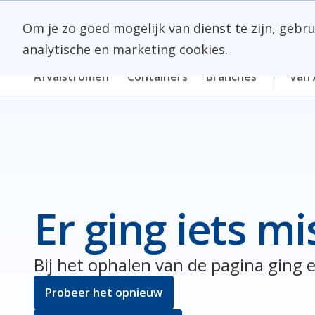
Skip
Meerlanden Logo
naar
Om je zo goed mogelijk van dienst te zijn, gebr
inhoud
analytische en marketing cookies.
Afvalstromen
Containers
Branches
Van 
Er ging iets mi
Bij het ophalen van de pagina ging e
Probeer het opnieuw