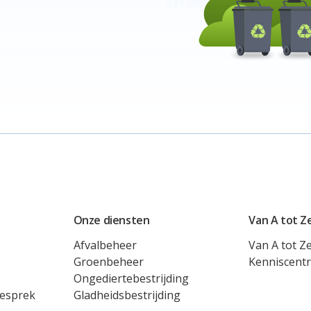
Onze diensten
Van A tot Z
Afvalbeheer
Van A tot Z
Groenbeheer
Kenniscent
Ongediertebestrijding
gesprek
Gladheidsbestrijding