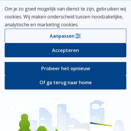
Skip
Meerlanden Logo
Om je zo goed mogelijk van dienst te zijn, gebruiken wij
naar
Open
cookies. Wij maken onderscheid tussen noodzakelijke,
inhoud
analytische en marketing cookies.
Er ging iets mis
Aanpassen
Bij het ophalen van de pagina ging er iets
Accepteren
verkeerd.
Probeer het opnieuw
Of ga terug naar home